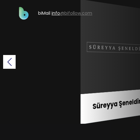
biMail
info
@bifollow.com
Süreyya Şeneldi